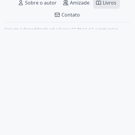
Sobre o autor
Amizade
Livros
Contato
Este site é disponibilizado sob a licença
CC BY-SA 4.0
, e pode incluir
conteúdos de terceiros, devidamente citados.