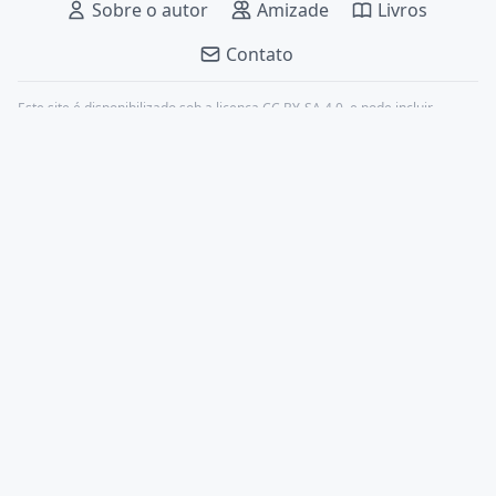
Sobre o autor
Amizade
Livros
Contato
Este site é disponibilizado sob a licença
CC BY-SA 4.0
, e pode incluir
conteúdos de terceiros, devidamente citados.