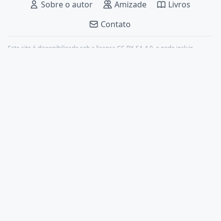
Sobre o autor
Amizade
Livros
Contato
Este site é disponibilizado sob a licença
CC BY-SA 4.0
, e pode incluir
conteúdos de terceiros, devidamente citados.