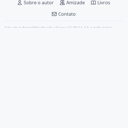
Sobre o autor
Amizade
Livros
Contato
Este site é disponibilizado sob a licença
CC BY-SA 4.0
, e pode incluir
conteúdos de terceiros, devidamente citados.