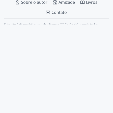
Sobre o autor
Amizade
Livros
Contato
Este site é disponibilizado sob a licença
CC BY-SA 4.0
, e pode incluir
conteúdos de terceiros, devidamente citados.