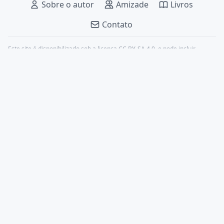
Sobre o autor
Amizade
Livros
Contato
Este site é disponibilizado sob a licença
CC BY-SA 4.0
, e pode incluir
conteúdos de terceiros, devidamente citados.