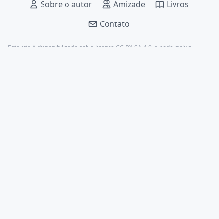
Sobre o autor
Amizade
Livros
Contato
Este site é disponibilizado sob a licença
CC BY-SA 4.0
, e pode incluir
conteúdos de terceiros, devidamente citados.