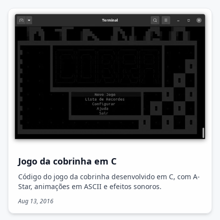
Jogo da cobrinha em C
Código do jogo da cobrinha desenvolvido em C, com A-
Star, animações em ASCII e efeitos sonoros.
Aug 13, 2016