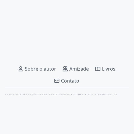
Sobre o autor
Amizade
Livros
Contato
Este site é disponibilizado sob a licença
CC BY-SA 4.0
, e pode incluir
conteúdos de terceiros, devidamente citados.