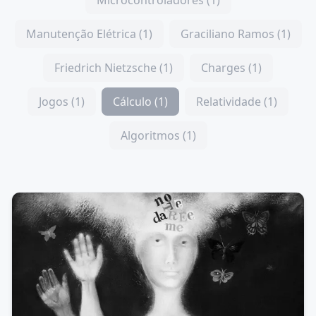
Microcontroladores (1)
Manutenção Elétrica (1)
Graciliano Ramos (1)
Friedrich Nietzsche (1)
Charges (1)
Jogos (1)
Cálculo (1)
Relatividade (1)
Algoritmos (1)