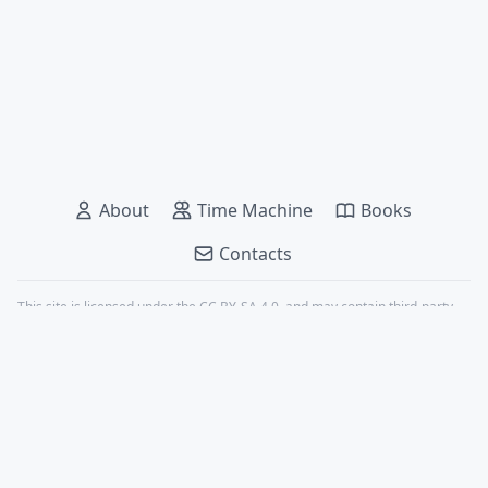
About
Time Machine
Books
Contacts
This site is licensed under the
CC BY-SA 4.0
, and may contain third-party
content, all properly credited.