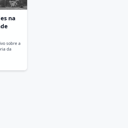
des na
ade
vo sobre a
ria da