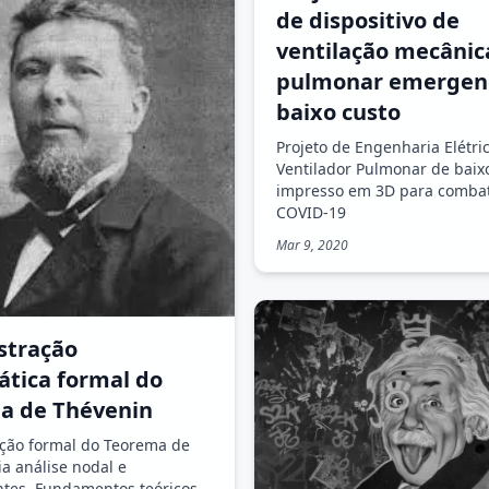
de dispositivo de
ventilação mecânic
pulmonar emergenc
baixo custo
Projeto de Engenharia Elétric
Ventilador Pulmonar de baix
impresso em 3D para combat
COVID-19
Mar 9, 2020
tração
tica formal do
a de Thévenin
ção formal do Teorema de
ia análise nodal e
tes. Fundamentos teóricos