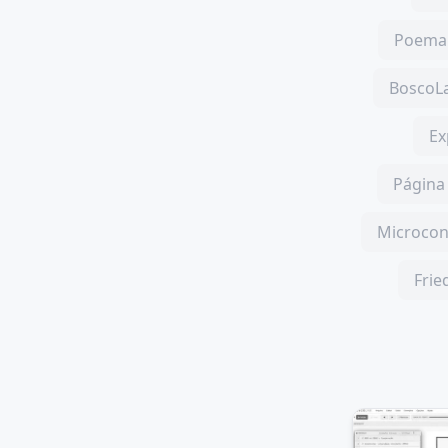
Poema 
BoscoLa
Ex
Página 
Microcon
Frie