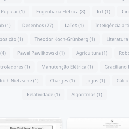
Popular (1)
Engenharia Elétrica (8)
IoT (1)
Cin
b (1)
Desenhos (27)
LaTeX (1)
Inteligência arti
posição (1)
Theodor Koch-Grünberg (1)
Literatura 
(4)
Pawel Pawlikowski (1)
Agricultura (1)
Robó
troladores (1)
Manutenção Elétrica (1)
Graciliano
drich Nietzsche (1)
Charges (1)
Jogos (1)
Cálcul
Relatividade (1)
Algoritmos (1)