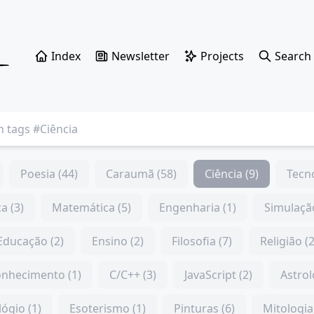
Index
Newsletter
Projects
Search
Poesia (44)
Caraumã (58)
Ciência (9)
Tecno
ca (3)
Matemática (5)
Engenharia (1)
Simulação
Educação (2)
Ensino (2)
Filosofia (7)
Religião (2
nhecimento (1)
C/C++ (3)
JavaScript (2)
Astrol
lógio (1)
Esoterismo (1)
Pinturas (6)
Mitologia 