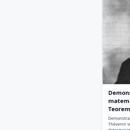
Demons
matemá
Teorem
Demonstra
Thévenin v
determinan