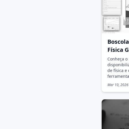
Boscola
Física 
Conheça o 
disponibil
de física 
ferramenta
de ensino 
Mar 10, 2026
Roraima.