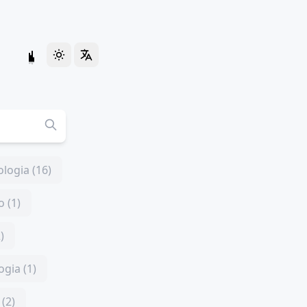
logia (16)
 (1)
)
ogia (1)
(2)