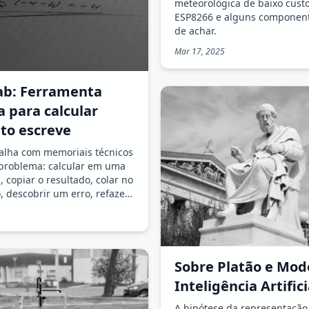
meteorológica de baixo custo
ESP8266 e alguns component
de achar.
Mar 17, 2025
ab: Ferramenta
a para calcular
to escreve
lha com memoriais técnicos
problema: calcular em uma
 copiar o resultado, colar no
 descobrir um erro, refazer
Essa ferramenta resolve isso.
Sobre Platão e Mod
Inteligência Artifici
A hipótese da representação