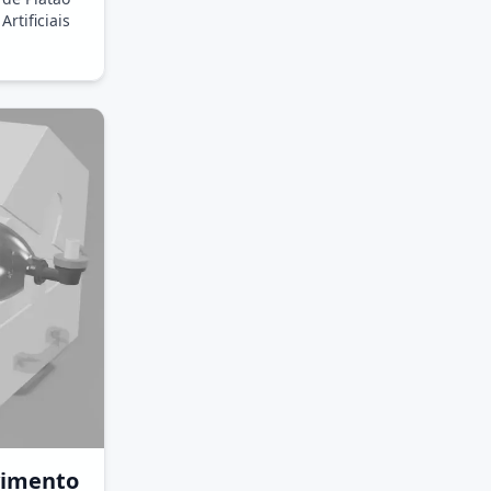
rtificiais
vimento