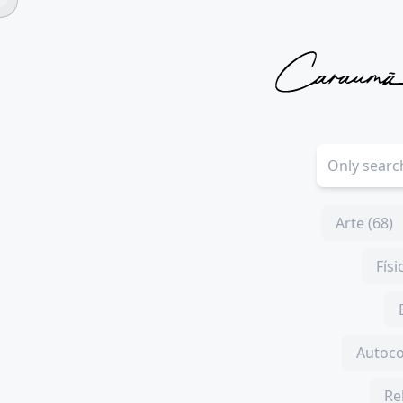
Arte (68)
Físi
Autoco
Re