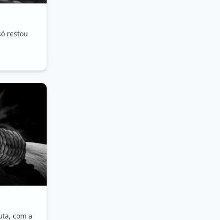
só restou
ta, com a