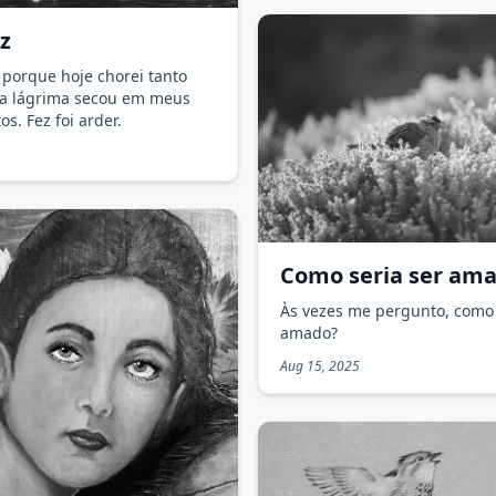
uz
orque hoje chorei tanto
da lágrima secou em meus
os. Fez foi arder.
Como seria ser am
Às vezes me pergunto, como 
amado?
Aug 15, 2025