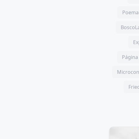
Poema 
BoscoLa
Ex
Página 
Microcon
Frie