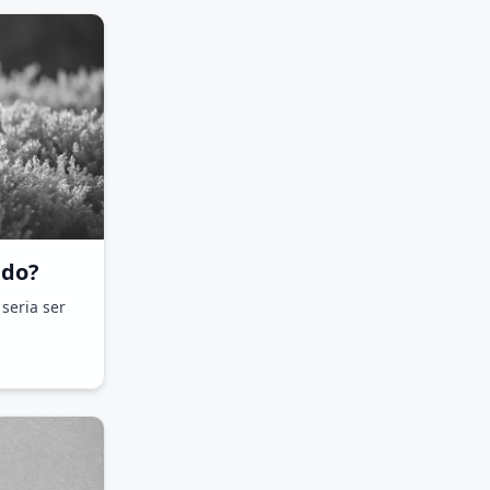
ado?
seria ser