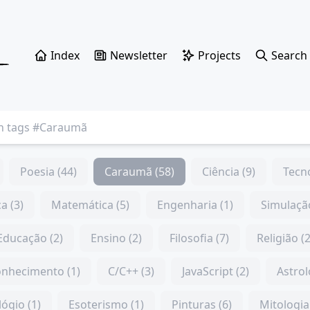
Index
Newsletter
Projects
Search
Poesia (44)
Caraumã (58)
Ciência (9)
Tecno
ca (3)
Matemática (5)
Engenharia (1)
Simulação
Educação (2)
Ensino (2)
Filosofia (7)
Religião (2
nhecimento (1)
C/C++ (3)
JavaScript (2)
Astrol
lógio (1)
Esoterismo (1)
Pinturas (6)
Mitologia 