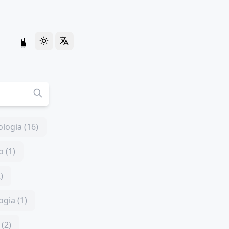
logia (16)
 (1)
)
ogia (1)
(2)