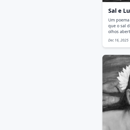
Sal e L
Um poema p
que o sal 
olhos abert
Dec 16, 2025