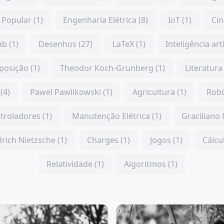
Popular (1)
Engenharia Elétrica (8)
IoT (1)
Cin
b (1)
Desenhos (27)
LaTeX (1)
Inteligência arti
posição (1)
Theodor Koch-Grünberg (1)
Literatura 
(4)
Pawel Pawlikowski (1)
Agricultura (1)
Robó
troladores (1)
Manutenção Elétrica (1)
Graciliano
drich Nietzsche (1)
Charges (1)
Jogos (1)
Cálcul
Relatividade (1)
Algoritmos (1)