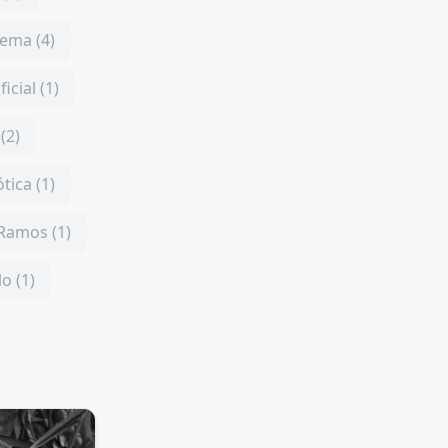
ema (4)
ficial (1)
(2)
tica (1)
 Ramos (1)
o (1)