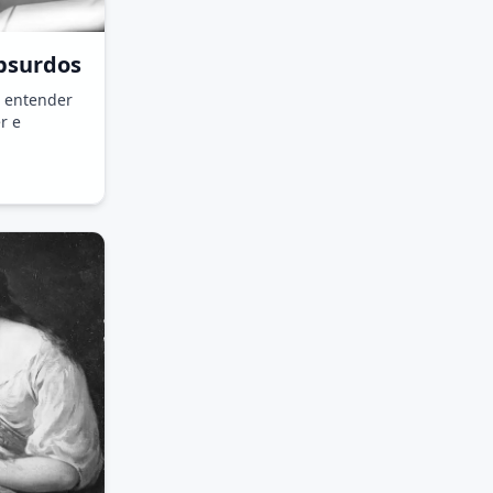
bsurdos
: entender
er e