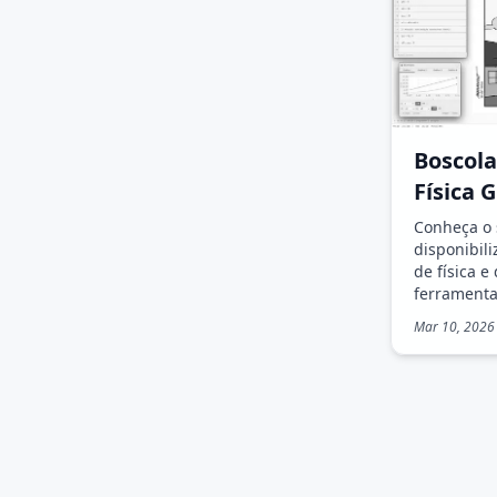
Boscola
Física 
Conheça o 
disponibil
de física 
ferramenta
de ensino 
Mar 10, 2026
Roraima.