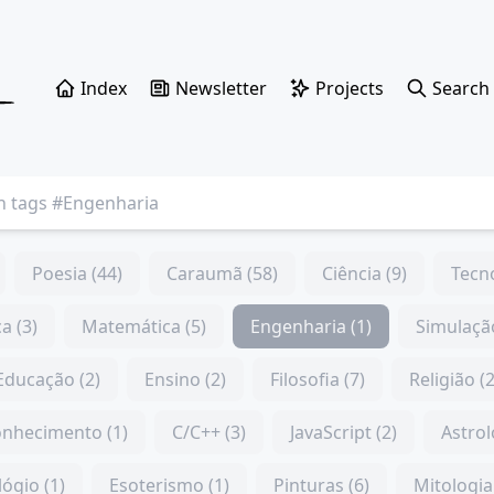
Index
Newsletter
Projects
Search
Poesia (44)
Caraumã (58)
Ciência (9)
Tecno
ca (3)
Matemática (5)
Engenharia (1)
Simulação
Educação (2)
Ensino (2)
Filosofia (7)
Religião (2
nhecimento (1)
C/C++ (3)
JavaScript (2)
Astrol
lógio (1)
Esoterismo (1)
Pinturas (6)
Mitologia 