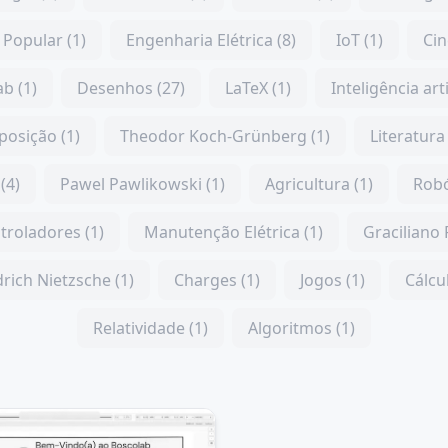
Popular (1)
Engenharia Elétrica (8)
IoT (1)
Cin
b (1)
Desenhos (27)
LaTeX (1)
Inteligência arti
posição (1)
Theodor Koch-Grünberg (1)
Literatura 
(4)
Pawel Pawlikowski (1)
Agricultura (1)
Robó
troladores (1)
Manutenção Elétrica (1)
Graciliano
drich Nietzsche (1)
Charges (1)
Jogos (1)
Cálcul
Relatividade (1)
Algoritmos (1)