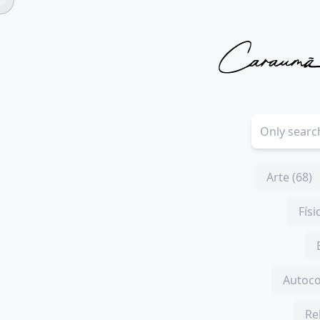
Arte (68)
Físi
Autoco
Re