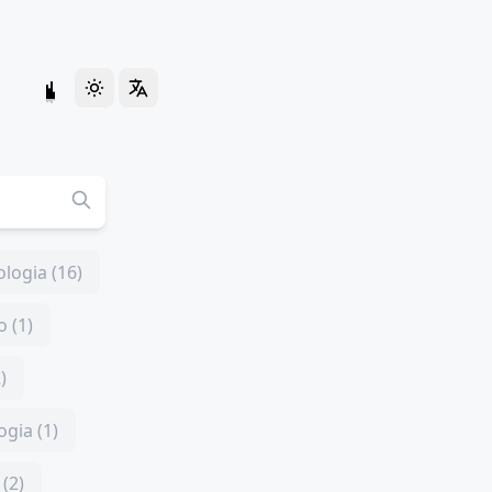
logia (16)
 (1)
)
ogia (1)
(2)