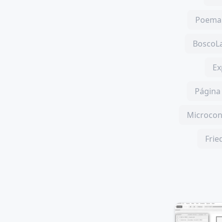
Poema 
BoscoLa
Ex
Página 
Microcon
Frie