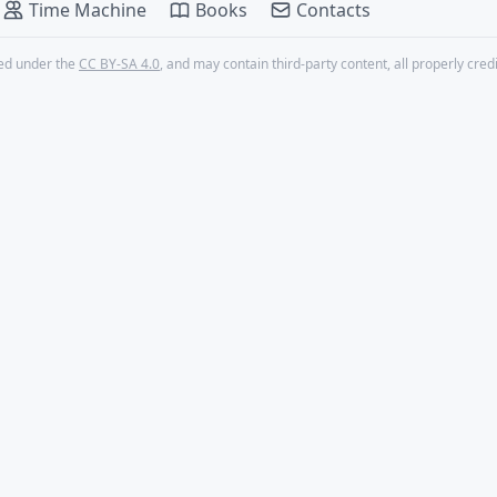
Time Machine
Books
Contacts
nsed under the
CC BY-SA 4.0
, and may contain third-party content, all properly cred