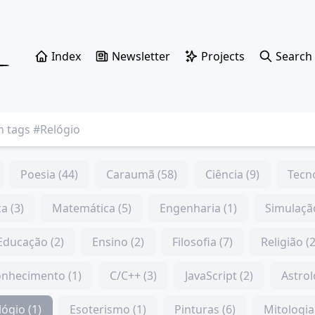
Index
Newsletter
Projects
Search
Poesia (44)
Caraumã (58)
Ciência (9)
Tecno
ca (3)
Matemática (5)
Engenharia (1)
Simulação
Educação (2)
Ensino (2)
Filosofia (7)
Religião (2
nhecimento (1)
C/C++ (3)
JavaScript (2)
Astrol
lógio (1)
Esoterismo (1)
Pinturas (6)
Mitologia 