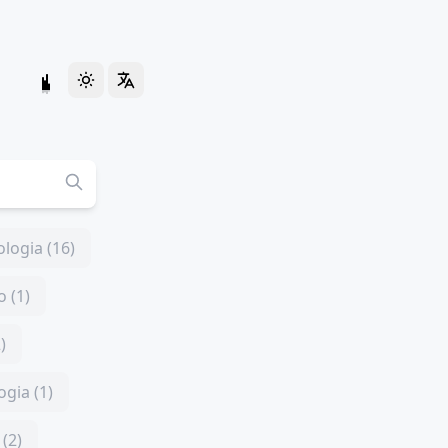
logia (16)
 (1)
)
ogia (1)
(2)