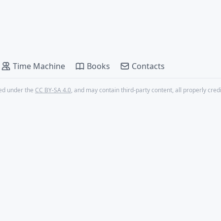
Time Machine
Books
Contacts
nsed under the
CC BY-SA 4.0
, and may contain third-party content, all properly cred