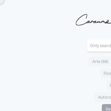
Arte (68)
Físi
Autoco
Re