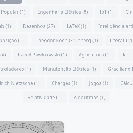
Popular (1)
Engenharia Elétrica (8)
IoT (1)
Cin
b (1)
Desenhos (27)
LaTeX (1)
Inteligência arti
posição (1)
Theodor Koch-Grünberg (1)
Literatura 
(4)
Pawel Pawlikowski (1)
Agricultura (1)
Robó
troladores (1)
Manutenção Elétrica (1)
Graciliano
drich Nietzsche (1)
Charges (1)
Jogos (1)
Cálcul
Relatividade (1)
Algoritmos (1)