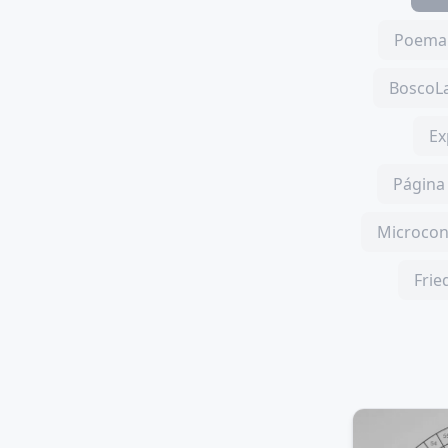
Poema 
BoscoLa
Ex
Página 
Microcon
Frie