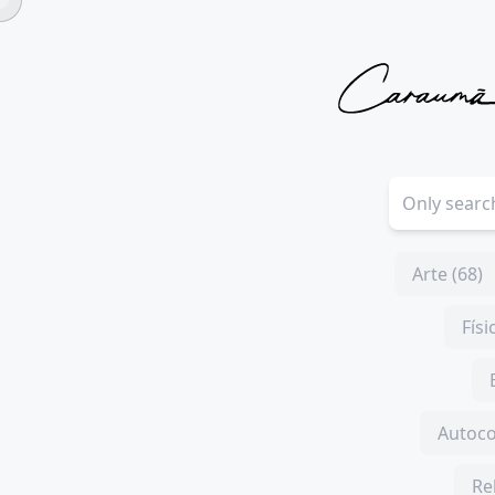
Arte (68)
Físi
Autoco
Re