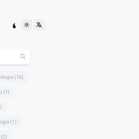
logia (16)
 (1)
)
ogia (1)
(2)