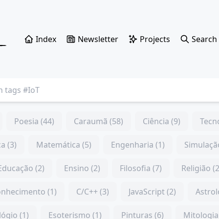
Index
Newsletter
Projects
Search
Poesia (44)
Caraumã (58)
Ciência (9)
Tecno
ca (3)
Matemática (5)
Engenharia (1)
Simulação
Educação (2)
Ensino (2)
Filosofia (7)
Religião (2
nhecimento (1)
C/C++ (3)
JavaScript (2)
Astrol
lógio (1)
Esoterismo (1)
Pinturas (6)
Mitologia 