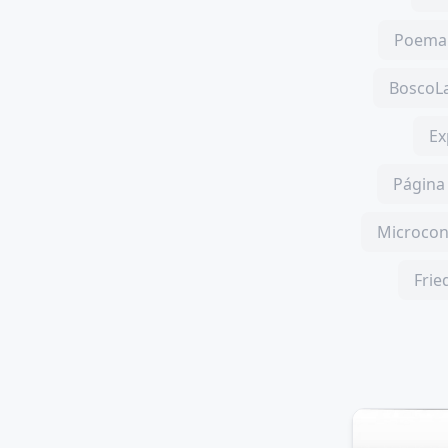
Poema 
BoscoLa
Ex
Página 
Microcon
Frie