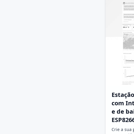
Estaçã
com Int
e de ba
ESP826
Crie a sua 