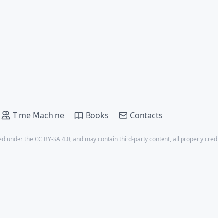
Time Machine
Books
Contacts
nsed under the
CC BY-SA 4.0
, and may contain third-party content, all properly cred