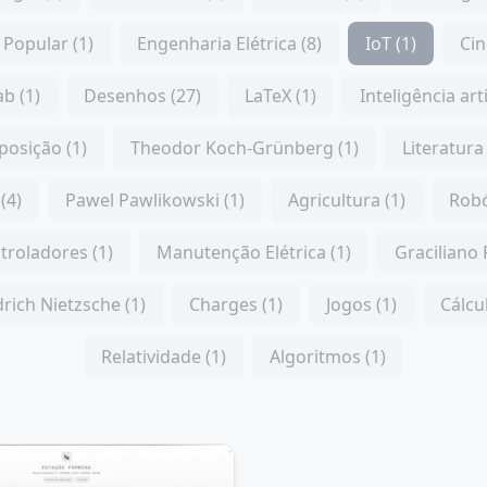
Popular (1)
Engenharia Elétrica (8)
IoT (1)
Cin
b (1)
Desenhos (27)
LaTeX (1)
Inteligência arti
posição (1)
Theodor Koch-Grünberg (1)
Literatura 
(4)
Pawel Pawlikowski (1)
Agricultura (1)
Robó
troladores (1)
Manutenção Elétrica (1)
Graciliano
drich Nietzsche (1)
Charges (1)
Jogos (1)
Cálcul
Relatividade (1)
Algoritmos (1)