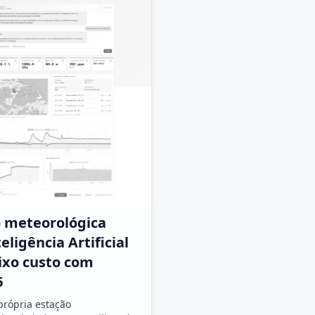
o meteorológica
eligência Artificial
ixo custo com
6
própria estação